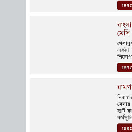
rea
বাংল
মেসি
খেলাধু
একটা 
শিরোপা
rea
রামগঞ
নিজস্ব 
মেলার 
স্মার্ট
কর্মসূ
rea