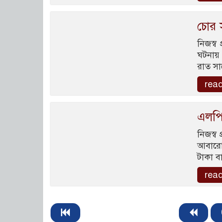
চোর স
নিজস্ব
ঘটনায়
রাত সা
rea
এলপি
নিজস্ব
আবারো 
টাকা ব
rea