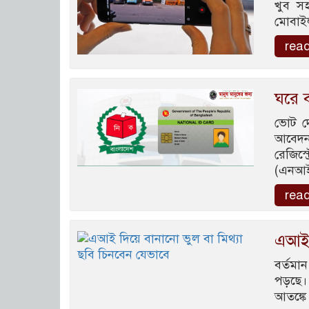
খুব স
মোবাইল 
rea
ঘরে 
ভোট দে
আবেদন,
রেজিস
(এনআই
rea
এআই দ
বর্তম
পড়ছে। 
আতঙ্কে