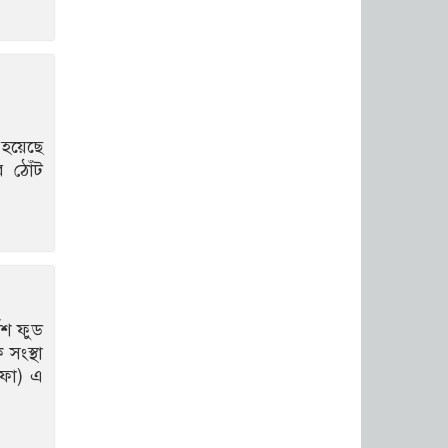
বাংলাদেশে অপ্টোমেট্রি
পেশার ইতিহাসে নতুন
মাইলফলক: বাংলাদেশ
রিহ্যাবিলিটেশন
কাউন্সিলে অন্তর্ভুক্তি ও
রেজিস্ট্রেশন প্রক্রিয়া নিয়ে
জাতীয় কর্মশালা অনুষ্ঠিত
 হয়েছে
 ঠোঁট
কিশ ফুড
সংস্থা
(ইফা) এ
ডিএনসি মৌলভীবাজার
কর্তৃক ৪০০ পিস ইয়াবা
উদ্ধার