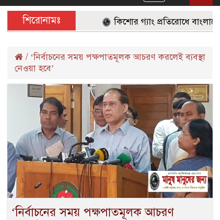
navigation
শিরোনামঃ
কিশোর গ্যাং প্রতিরোধে বাংলাদেশ
/
‘নির্বাচনের সময় পক্ষপাতমূলক আচরণ করলেই ব্যবস্থা
নেওয়া হবে’
‘নির্বাচনের সময় পক্ষপাতমূলক আচরণ