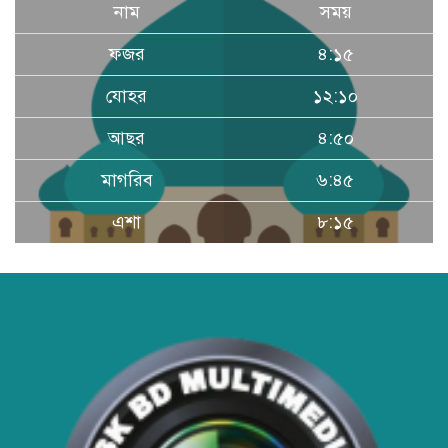
নাম
সময়
ফজর
৪:১৫
আবারো ডিএনসি নোয়াখালী কর্তৃক
বিপুল পরিমান ইয়াবা ও গাঁজা উদ্ধার
যোহর
১২:১০
আছর
৪:৫০
ডিএনসি নোয়াখালী কর্তৃক বিপুল পরিমান
ইয়াবা উদ্ধার
মাগরিব
৬:৪৫
এশা
৮:১৫
ডিএনসি যশোর কর্তৃক ৩০ হাজার পিস
ইয়াবা উদ্ধার
ডিএনসির অভিযানে দেশের ইতিহাসে
সর্ববৃহৎ শিশার চালান জব্দ