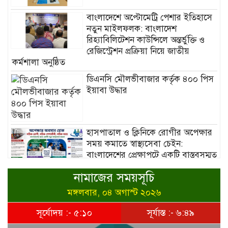
বাংলাদেশে অপ্টোমেট্রি পেশার ইতিহাসে
নতুন মাইলফলক: বাংলাদেশ
রিহ্যাবিলিটেশন কাউন্সিলে অন্তর্ভুক্তি ও
রেজিস্ট্রেশন প্রক্রিয়া নিয়ে জাতীয়
কর্মশালা অনুষ্ঠিত
ডিএনসি মৌলভীবাজার কর্তৃক ৪০০ পিস
ইয়াবা উদ্ধার
হাসপাতাল ও ক্লিনিকে রোগীর অপেক্ষার
সময় কমাতে স্বাস্থ্যসেবা চেইন:
বাংলাদেশের প্রেক্ষাপটে একটি বাস্তবসম্মত
সমাধান
নামাজের সময়সূচি
বাংলাদেশের টিকা নিরাপত্তা ও স্বাস্থ্য
মঙ্গলবার, ০৪ অগাস্ট ২০২৬
সার্বভৌমত্ব: এখনই দেশীয় ভ্যাকসিন
উৎপাদনে জাতীয় বিনিয়োগের সময়
সূর্যোদয় :- ৫:১০
সূর্যাস্ত :- ৬:৪৯