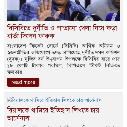
বিসিবিতে দুর্নীতি ও পাতানো খেলা নিয়ে কড়া
বার্তা দিলেন ফারুক
বাংলাদেশ ক্রিকেট বোর্ডে (বিসিবি) আর্থিক অনিয়ম ও
স্বজনপ্রীতির অভিযোগে তদন্ত চালিয়েছে দুর্নীতি দমন কমিশন
(দুদক)। মুজিব বর্ষ উদ্‌যাপন উপলক্ষে বিসিবির ব্যয়ে প্রায়
১৮ কোটি টাকার গরমিল, বিপিএলে টিকিট বিক্রিতে
স্বচ্ছতার
read more
রিয়ালকে থামিয়ে ইতিহাস লিখতে চায়
আর্সেনাল