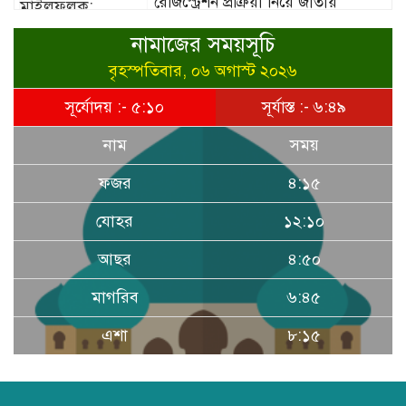
রেজিস্ট্রেশন প্রক্রিয়া নিয়ে জাতীয়
কর্মশালা অনুষ্ঠিত
নামাজের সময়সূচি
বৃহস্পতিবার, ০৬ অগাস্ট ২০২৬
সূর্যোদয় :- ৫:১০
সূর্যাস্ত :- ৬:৪৯
নাম
সময়
ডিএনসি মৌলভীবাজার কর্তৃক ৪০০ পিস
ফজর
ইয়াবা উদ্ধার
৪:১৫
যোহর
১২:১০
হাসপাতাল ও ক্লিনিকে রোগীর অপেক্ষার
আছর
৪:৫০
সময় কমাতে স্বাস্থ্যসেবা চেইন:
মাগরিব
৬:৪৫
বাংলাদেশের প্রেক্ষাপটে একটি বাস্তবসম্মত
সমাধান
এশা
৮:১৫
বাংলাদেশের টিকা নিরাপত্তা ও স্বাস্থ্য
সার্বভৌমত্ব: এখনই দেশীয় ভ্যাকসিন
উৎপাদনে জাতীয় বিনিয়োগের সময়