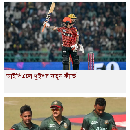
আইপিএলে দুইশর নতুন কীর্তি