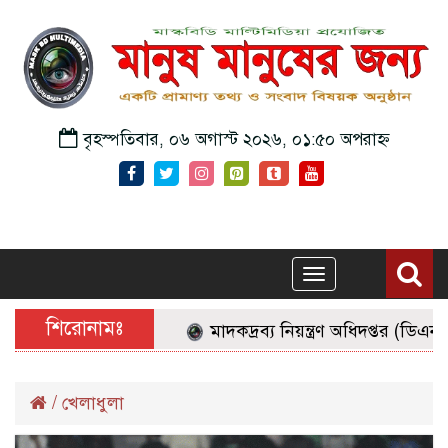
বৃহস্পতিবার, ০৬ অগাস্ট ২০২৬, ০১:৫০ অপরাহ্ন
Toggle
navigation
শিরোনামঃ
মাদকদ্রব্য নিয়ন্ত্রণ অধিদপ্তর (ডিএনসি)-
/
খেলাধুলা