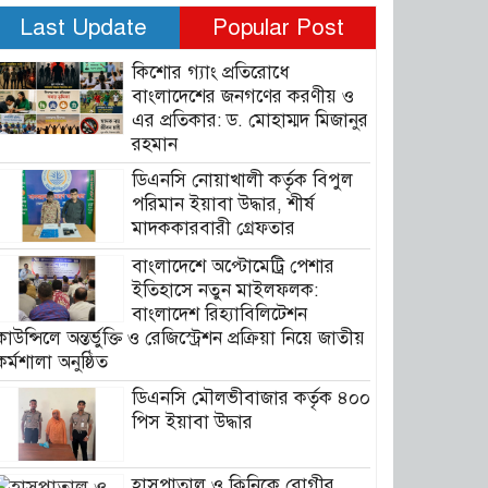
Last Update
Popular Post
কিশোর গ্যাং প্রতিরোধে
বাংলাদেশের জনগণের করণীয় ও
এর প্রতিকার: ড. মোহাম্মদ মিজানুর
রহমান
ডিএনসি নোয়াখালী কর্তৃক বিপুল
পরিমান ইয়াবা উদ্ধার, শীর্ষ
মাদককারবারী গ্রেফতার
বাংলাদেশে অপ্টোমেট্রি পেশার
ইতিহাসে নতুন মাইলফলক:
বাংলাদেশ রিহ্যাবিলিটেশন
কাউন্সিলে অন্তর্ভুক্তি ও রেজিস্ট্রেশন প্রক্রিয়া নিয়ে জাতীয়
কর্মশালা অনুষ্ঠিত
ডিএনসি মৌলভীবাজার কর্তৃক ৪০০
পিস ইয়াবা উদ্ধার
হাসপাতাল ও ক্লিনিকে রোগীর