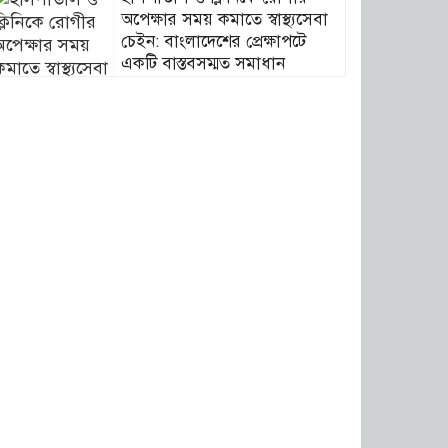
অপেক্ষার সময় কমাতে স্বাস্থ্যসেবা
চেইন: বাংলাদেশের প্রেক্ষাপটে
একটি বাস্তবসম্মত সমাধান
বাংলাদেশের টিকা নিরাপত্তা ও
স্বাস্থ্য সার্বভৌমত্ব: এখনই দেশীয়
ভ্যাকসিন উৎপাদনে জাতীয়
বিনিয়োগের সময়
আবারো ডিএনসি নোয়াখালী কর্তৃক
বিপুল পরিমান ইয়াবা ও গাঁজা
উদ্ধার