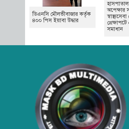
হাসপাতাল 
অপেক্ষার 
ডিএনসি মৌলভীবাজার কর্তৃক
স্বাস্থ্যস
৪০০ পিস ইয়াবা উদ্ধার
প্রেক্ষাপট
সমাধান