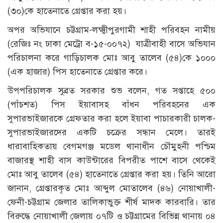
(৩০)কে হাতেনাতে গ্রেপ্তার করা হয়।
অপর অভিযানে চট্টগ্রাম-লক্ষ্মীপুরগামী শাহী পরিবহন নামীয়
(রেজিঃ নং ঢাকা মেট্রো ব-১৫-০০৭২) যাত্রীবাহী বাসে অভিযান
পরিচালনা করে গাড়িচালক মোঃ আবু তালেব (৫৪)কে ১০০০
(এক হাজার) পিস হাতেনাতে গ্রেপ্তার করে।
উপপরিচালক সুব্রত সরকার শুভ বলেন, গত সপ্তাহে ৫০০
(পাঁচশত) পিস ইয়াবাসহ বাঁধন পরিবহনের এক
সুপারভাইজারকে গ্রেফতার করা হলে ইয়াবা পাচারকারী চালক-
সুপারভাইজারদের একটি চক্রের সন্ধান মেলে। তারই
ধারাবাহিকতায় বেগমগঞ্জ মডেল থানাধীন চৌমুহনী পশ্চিম
বাজারস্থ শাহী বাস কাউন্টারের বিপরীত পাশে বাসে থেকেই
মোঃ আবু তালেব (৫৪) হাতেনাতে গ্রেপ্তার করা হয়। তিনি আরো
জানান, গ্রেপ্তারকৃত মোঃ আব্দুল মোতালেব (৪৬) নোয়াখালী-
ফেনী-চট্টগ্রাম জেলার তালিকাভুক্ত শীর্ষ মাদক কারবারি। তার
বিরুদ্ধে নোয়াখালী জেলায় ০৭টি ও চট্টগ্রামের বিভিন্ন থানায় ০৪