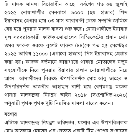
টি মাদক মামলা বিচারাধীন আছে। সর্বশেষ গত ২৬ জুলাই
২০২৫ নোয়াখালীর সেনবাগে ৬০০০ (ছয় হাজার) পিস
ইয়াবাসহ গ্রেপ্তার হয়ে ০৩ মাস কারাবন্দী থেকে সম্প্রতি জামিনে
বের হয়ে পুনরায় মাদক ব্যবসা শুরু করে। নোয়াখালীতে ইয়াবার
মূল সরবরাহকারী ফারুক-মোতালেব সিন্ডিকেটের প্রধান মোঃ
ওমর ফারুক ওরফে বুলেট ফারুক (৪৪)কে গত ২৫ সেপ্টেম্বর
২০২৫ তারিখ ১১০০০ (এগারো হাজার) পিস ইয়াবাসহ গ্রেপ্তার
করা হয়। ফারুক বর্তমানে কারাগারে থাকায় মোতালেব নতুন
সহযোগীকে নিয়ে পুনরায় ইয়াবার চালান নোয়াখালীতে নিয়ে
আসে। আসামীদের বিরুদ্ধে উপপরিদর্শক মোঃ আবু তাহের ও
উপপরিদর্শক তাজবীর আহাম্মদ বাদী হয়ে বেগমগঞ্জ মডেল
থানায় মাদকদ্রব্য নিয়ন্ত্রণ আইন ২০১৮ (সংশোধিত-২০২০)
অনুযায়ী পৃথক পৃথক দুটি নিয়মিত মামলা দায়ের করেন।
যশোর
এদিকে মাদকদ্রব্য নিয়ন্ত্রণ অধিদপ্তর, যশোর এর উপপরিচালক
মোঃ আসলাম হোসেন এর নেতৃত্বে একটি টিম গোপন সংবাদের