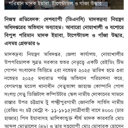
পরিমান মাদক ইয়াবা, টাপেন্টাডল ও গাঁজা উদ্ধার
নিজস্ব প্রতিবেদক: দেশব্যাপী (ডিএনসি) মাদকদ্রব্য নিয়ন্ত্রণ
অধিদপ্তরের অভিযান অব্যাহত। আবারো নোয়াখালী ও যশোরে
বিপুল পরিমান মাদক ইয়াবা, টাপেন্টাডল ও গাঁজা উদ্ধার,
এসময় গ্রেফতার ৬
মাদকদ্রব্য নিয়ন্ত্রণ অধিদপ্তর, জেলা কার্যালয়, নোয়াখালীর
উপপরিচালক সুব্রত সরকার শুভর নেতৃত্বে একটি রেইডিং টিম
গোপন সংবাদের ভিত্তিতে ২রা নভেম্বর ২০২৫ তারিখ হতে ৩রা
নভেম্বর ২০২৫ মধ্যরাত পর্যন্ত অভিযান পরিচালনা করে,
বেগমগঞ্জ মডেল থানাধীন সেতুভাঙ্গা জাহাজ কোম্পানি পোল
সংলগ্ন সেতু ডিজিটাল কম্পিউটার স্কেল নামীয় দোকানের সামনে
রাস্তার উপর চট্টগ্রাম টু লক্ষ্মীপুরগামী জোনাকি সার্ভিস নামীয়
(রেজিঃ নং চট্ট মেট্রো ব- ১১-১৮১৫)যাত্রীবাহী বাসে ৪০০০ (চার
হাজার) পিস ইয়াবাসহ তালিকাভুক্ত শীর্ষ মাদক কারবারি মোঃ
আব্দুল মোতালেব (৪৬) ও তার সহযোগী মোঃ মোবারক হোসেন