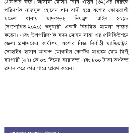
গ্রেফতার করে। আসামী মোসাঃ রিনি খাতুন (৩২)এর ‍বিরুদ্ধে
পরিদর্শক নাজমুল হোসেন খান বাদী হয়ে যশোর কোতয়ালী
মডেল থানায় মাদকদ্রব্য নিয়ন্ত্রণ আইন ২০১৮
(সংশোধিত-২০২০) অনুযায়ী একটি নিয়মিত মামলা দায়ের
করেন। এবং উপপরিদর্শক মদন মোহন সাহা এর প্রসিকিউশনে
জেলা প্রশাসকের কার্যালয়, যশোর বিজ্ঞ নির্বাহী ম্যাজিস্ট্রেট,
সোহাইব হাসান আকন্দ মোবাইল কোর্টের মাধ্যমে মোঃ মিন্টু
ব্যাপারী (২৭) কে ০৩ দিনের কারাদন্ড এবং ৮০০ টাকা অর্থদন্ড
প্রদান করে কারাগারে প্রেরণ করেন।