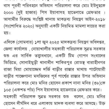
বাস পূরবী পরিবহনে অভিযান পরিচালনা করে মোঃ ইউনুছকে
২০০০ (দুই হাজার) পিস ইয়াবাসহ হাতেনাতে গ্রেফতার ।
আসামীর বিরুদ্ধে সংশ্লিষ্ট থানায় মাকদ্রব্য নিয়ন্ত্রণ আইন-২০১৮
(সংশোধিত ২০২০) অনুযায়ী একটি নিয়মিত মামলা দায়ের করা
হয়।
এদিকে (সোমবার) ১লা জুন ২০২৫ মাদকদ্রব্য নিয়ন্ত্রণ অধিদপ্তর,
জেলা কার্যালয় , নোয়াখালীর সহকারী পরিচালক সুব্রত সরকার
শুভ এর সার্বিক তত্ত্বাবধানে, একটি টিম গোপন সংবাদের
ভিত্তিতে, সোনাইমুড়ী থানাধীন শাকিরপুর রোডস্থ বারাহীনগর
রাজা মিয়া মোয়াজ্জেম দর্জি বাড়ীর রাস্তার মাথায় পাটোয়ারী
বাড়ীর পাঞ্চেগানা মসজিদের পূর্ব পার্শ্বের রাস্তার উপর অভিযান
পরিচালনা করে মোঃ মনির হোসেন প্রকাশ নানা মনির (৩৮)কে
১০৫ (একশত পাঁচ) পিস ইয়াবাসহ হাতেনাতে গ্রেফতার করে।
সহকারী পরিচালক সুব্রত সরকার শুভ বলেন, মোঃ মনির
হোসেন দীর্ঘদিন ধরে এলাকায় মাদক ব্যবসা করে আসছে। উক্ত