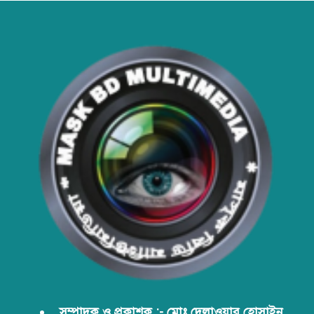
বাংলাদেশের টিকা নিরাপত্তা ও স্বাস্থ্য
সার্বভৌমত্ব: এখনই দেশীয় ভ্যাকসিন
উৎপাদনে জাতীয় বিনিয়োগের সময়
আবারো ডিএনসি নোয়াখালী কর্তৃক
বিপুল পরিমান ইয়াবা ও গাঁজা উদ্ধার
ডিএনসি নোয়াখালী কর্তৃক বিপুল পরিমান
ইয়াবা উদ্ধার
ডিএনসি যশোর কর্তৃক ৩০ হাজার পিস
ইয়াবা উদ্ধার
সম্পাদক ও প্রকাশক :- মোঃ দেলাওয়ার হোসাইন