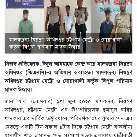
মাদকদ্রব্য-নিয়ন্ত্রণ-অধিদপ্তর-চট্টগ্রাম-মেট্রো-ও-নোয়াখালী-
কর্তৃক-বিপুল-পরিমান-মাদক-উদ্ধার
নিজস্ব প্রতিবেদক: ঈদুল আযহাকে কেন্দ্র করে মাদকদ্রব্য নিয়ন্ত্রণ
অধিদপ্তর (ডিএনসি)-র অভিযান অব্যাহত। মাদকদ্রব্য নিয়ন্ত্রণ
অধিদপ্তর চট্টগ্রাম মেট্রো ও নোয়াখালী কর্তৃক বিপুল পরিমান
মাদক উদ্ধার।
জানা যায়, (সোমবার) ১লা জুন ২০২৫ মাদকদ্রব্য নিয়ন্ত্রণ
অধিদপ্তর, চট্টগ্রাম মেট্রো এর উপপরিচালক হুমায়ুন কবির
খন্দকার এর সার্বিক তত্ত্বাবধানে, পরিদর্শক অমর কুমার সেন এর
নেতৃত্বে একটি টিম সকাল ৯টার দিকে চট্টগ্রাম মেট্রো বাকলীয়া
থানাধীন শাহ আমানত সেতু সংযোগ সড়ক এলাকায় যাত্রীবাহী