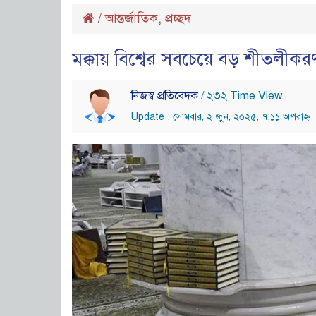
/
আন্তর্জাতিক
,
প্রচ্ছদ
মক্কায় বিশ্বের সবচেয়ে বড় শীতলীকরণ ব
নিজস্ব প্রতিবেদক
/ ২৩২ Time View
Update : সোমবার, ২ জুন, ২০২৫, ৭:১১ অপরাহ্ন