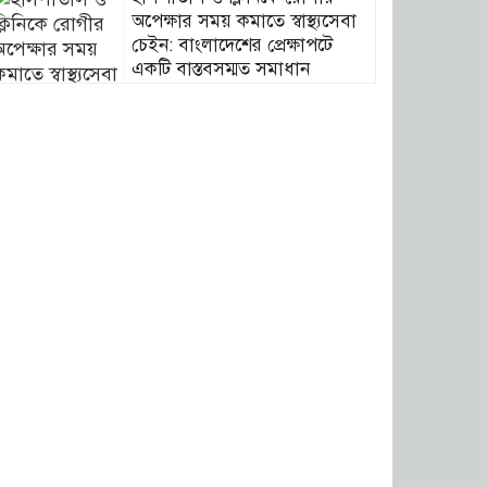
অপেক্ষার সময় কমাতে স্বাস্থ্যসেবা
চেইন: বাংলাদেশের প্রেক্ষাপটে
একটি বাস্তবসম্মত সমাধান
বাংলাদেশের টিকা নিরাপত্তা ও
স্বাস্থ্য সার্বভৌমত্ব: এখনই দেশীয়
ভ্যাকসিন উৎপাদনে জাতীয়
বিনিয়োগের সময়
আবারো ডিএনসি নোয়াখালী কর্তৃক
বিপুল পরিমান ইয়াবা ও গাঁজা
উদ্ধার