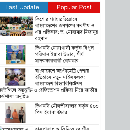
Last Update
Popular Post
কিশোর গ্যাং প্রতিরোধে
বাংলাদেশের জনগণের করণীয় ও
এর প্রতিকার: ড. মোহাম্মদ মিজানুর
রহমান
ডিএনসি নোয়াখালী কর্তৃক বিপুল
পরিমান ইয়াবা উদ্ধার, শীর্ষ
মাদককারবারী গ্রেফতার
বাংলাদেশে অপ্টোমেট্রি পেশার
ইতিহাসে নতুন মাইলফলক:
বাংলাদেশ রিহ্যাবিলিটেশন
কাউন্সিলে অন্তর্ভুক্তি ও রেজিস্ট্রেশন প্রক্রিয়া নিয়ে জাতীয়
কর্মশালা অনুষ্ঠিত
ডিএনসি মৌলভীবাজার কর্তৃক ৪০০
পিস ইয়াবা উদ্ধার
হাসপাতাল ও ক্লিনিকে রোগীর