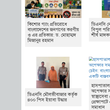
কিশোর গ্যাং প্রতিরোধে
ডিএনসি নে
বাংলাদেশের জনগণের করণীয়
বিপুল পরি
ও এর প্রতিকার: ড. মোহাম্মদ
শীর্ষ মাদক
মিজানুর রহমান
হাসপাতাল 
অপেক্ষার 
ডিএনসি মৌলভীবাজার কর্তৃক
স্বাস্থ্যস
৪০০ পিস ইয়াবা উদ্ধার
প্রেক্ষাপট
সমাধান