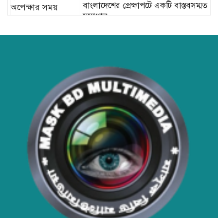
বাংলাদেশের প্রেক্ষাপটে একটি বাস্তবসম্মত
সমাধান
বাংলাদেশের টিকা নিরাপত্তা ও স্বাস্থ্য
সার্বভৌমত্ব: এখনই দেশীয় ভ্যাকসিন
উৎপাদনে জাতীয় বিনিয়োগের সময়
আবারো ডিএনসি নোয়াখালী কর্তৃক
বিপুল পরিমান ইয়াবা ও গাঁজা উদ্ধার
ডিএনসি নোয়াখালী কর্তৃক বিপুল পরিমান
ইয়াবা উদ্ধার