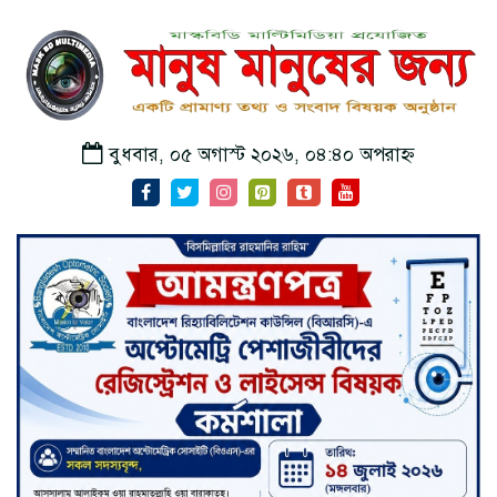
বুধবার, ০৫ অগাস্ট ২০২৬, ০৪:৪০ অপরাহ্ন