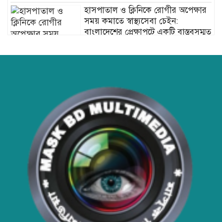
হাসপাতাল ও ক্লিনিকে রোগীর অপেক্ষার
সময় কমাতে স্বাস্থ্যসেবা চেইন:
বাংলাদেশের প্রেক্ষাপটে একটি বাস্তবসম্মত
সমাধান
বাংলাদেশের টিকা নিরাপত্তা ও স্বাস্থ্য
সার্বভৌমত্ব: এখনই দেশীয় ভ্যাকসিন
উৎপাদনে জাতীয় বিনিয়োগের সময়
আবারো ডিএনসি নোয়াখালী কর্তৃক
বিপুল পরিমান ইয়াবা ও গাঁজা উদ্ধার
ডিএনসি নোয়াখালী কর্তৃক বিপুল পরিমান