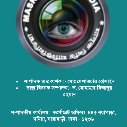
বাংলাদেশের টিকা নিরাপত্তা ও স্বাস্থ্য
সার্বভৌমত্ব: এখনই দেশীয় ভ্যাকসিন
উৎপাদনে জাতীয় বিনিয়োগের সময়
আবারো ডিএনসি নোয়াখালী কর্তৃক
বিপুল পরিমান ইয়াবা ও গাঁজা উদ্ধার
ডিএনসি নোয়াখালী কর্তৃক বিপুল পরিমান
সম্পাদক ও প্রকাশক :- মোঃ দেলাওয়ার হোসাইন
ইয়াবা উদ্ধার
স্বাস্থ্য বিষয়ক সম্পাদক:- ড. মোহাম্মদ মিজানুর
রহমান
ডিএনসি যশোর কর্তৃক ৩০ হাজার পিস
ইয়াবা উদ্ধার
সম্পাদকীয় কার্যালয়:
কর্পোরেট অফিসঃ ৪৪৫ নয়াপাড়া,
দনিয়া, যাত্রাবাড়ী, ঢাকা - ১২৩৬