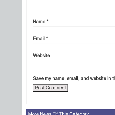
Name
*
Email
*
Website
Save my name, email, and website in th
More News Of This Category