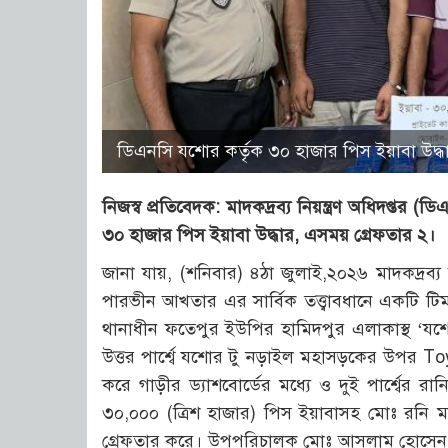
ডিএনসি যশোর কর্তৃক ৩০ হাজার পিস ইয়াবা উদ্ধ
নিজস্ব প্রতিবেদক: মাদকদ্রব্য নিয়ন্ত্রণ অধিদপ্তর
৩০ হাজার পিস ইয়াবা উদ্ধার, এসময় গ্রেফতার ২।
জানা যায়, (শনিবার) ৪ঠা জুলাই,২০২৬ মাদকদ্রব্য
পারভীন আখতার এর সার্বিক তত্ত্বাবধানে একটি 
থানাধীন ফতেপুর ইউপির হামিদপুর এলাকাস্থ ‘যশোর
উত্তর পার্শ্বে যশোর টু নড়াইল মহাসড়কের উপর To
করে গাড়ীর ড্যাশবোর্ডের মধ্যে ও দুই পার্শ্বের র
৩০,০০০ (ত্রিশ হাজার) পিস ইয়াবাসহ মোঃ রনি
গ্রেফতার করে। উপপরিচালক মোঃ আসলাম হোসেন ঘট