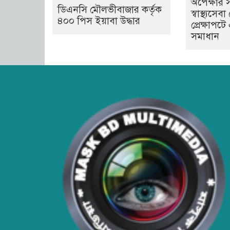
অপেক্ষার 
ডিএনসি মৌলভীবাজার কর্তৃক
স্বাস্থ্যস
৪০০ পিস ইয়াবা উদ্ধার
প্রেক্ষাপট
সমাধান