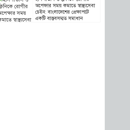
অপেক্ষার সময় কমাতে স্বাস্থ্যসেবা
চেইন: বাংলাদেশের প্রেক্ষাপটে
একটি বাস্তবসম্মত সমাধান
বাংলাদেশের টিকা নিরাপত্তা ও
স্বাস্থ্য সার্বভৌমত্ব: এখনই দেশীয়
ভ্যাকসিন উৎপাদনে জাতীয়
বিনিয়োগের সময়
আবারো ডিএনসি নোয়াখালী কর্তৃক
বিপুল পরিমান ইয়াবা ও গাঁজা
উদ্ধার