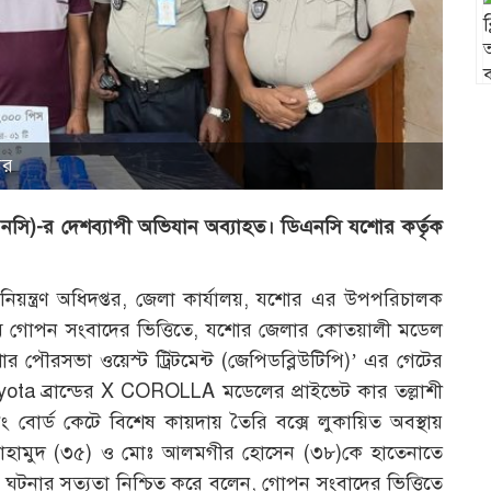
ার
 (ডিএনসি)-র দেশব্যাপী অভিযান অব্যাহত। ডিএনসি যশোর কর্তৃক
 নিয়ন্ত্রণ অধিদপ্তর, জেলা কার্যালয়, যশোর এর উপপরিচালক
টিম গোপন সংবাদের ভিত্তিতে, যশোর জেলার কোতয়ালী মডেল
 পৌরসভা ওয়েস্ট ট্রিটমেন্ট (জেপিডব্লিউটিপি)’ এর গেটের
yota ব্রান্ডের X COROLLA মডেলের প্রাইভেট কার তল্লাশী
ানিং বোর্ড কেটে বিশেষ কায়দায় তৈরি বক্সে লুকায়িত অবস্থায়
 মাহামুদ (৩৫) ও মোঃ আলমগীর হোসেন (৩৮)কে হাতেনাতে
নার সত্যতা নিশ্চিত করে বলেন, গোপন সংবাদের ভিত্তিতে