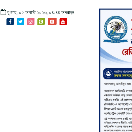
বুধবার, ০৫ অগাস্ট ২০২৬, ০৪:৪৪ অপরাহ্ন