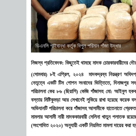
ডিএনসি গাইবান্ধা কর্তৃক বিপুল পরিমান গাঁজা উদ্ধার
নিজস্ব প্রতিবেদক: কিছুতেই থামছে মাদক চোরকারবারীদের দৌরা
(সোমবার) ৮ই এপ্রিল, ২০২৪ মাদকদ্রব্য নিয়ন্ত্রণ অধিদপ্
নেতৃত্বে একটি টিম গোপন সংবাদের ভিত্তিতে, দিনাজপুর স
পরিচালনা কের ৮৬ (ছিয়াশি) কেজি গাঁজাসহ মো: আইনুল হকককে
বস্তায় মিষ্টিকুমড়া আর সেখানেই লুকিয়ে রাখা হয়েছে কয়েক বস্
অভিযানটি পরিচালনা করে গাঁজাসহ আসামীকে হাতেনাতে গ্রেফ
মামলার আসামী নারী মাদককারবারী সেলিনা খাতুন পলাতক রয়েছে
(সংশোধিত ২০২০) অনুযায়ী একটি নিয়মিত মামলা দায়ের করা হ