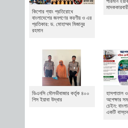
পরিমান ইয়াবা
মাদককারবার
কিশোর গ্যাং প্রতিরোধে
বাংলাদেশের জনগণের করণীয় ও এর
প্রতিকার: ড. মোহাম্মদ মিজানুর
রহমান
ডিএনসি মৌলভীবাজার কর্তৃক ৪০০
হাসপাতাল ও
পিস ইয়াবা উদ্ধার
অপেক্ষার সময
চেইন: বাংলা
একটি বাস্তব