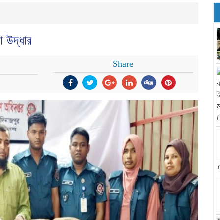
া উদ্ধার
Share
র