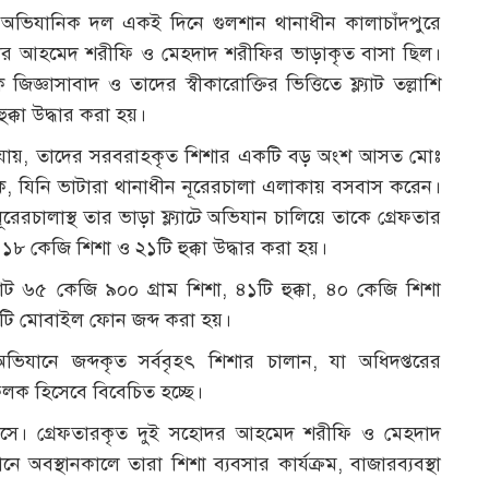
করে অভিযানিক দল একই দিনে গুলশান থানাধীন কালাচাঁদপুরে
সহোদর আহমেদ শরীফি ও মেহদাদ শরীফির ভাড়াকৃত বাসা ছিল।
াসাবাদ ও তাদের স্বীকারোক্তির ভিত্তিতে ফ্ল্যাট তল্লাশি
্কা উদ্ধার করা হয়।
না যায়, তাদের সরবরাহকৃত শিশার একটি বড় অংশ আসত মোঃ
ে, যিনি ভাটারা থানাধীন নূরেরচালা এলাকায় বসবাস করেন।
রচালাস্থ তার ভাড়া ফ্ল্যাটে অভিযান চালিয়ে তাকে গ্রেফতার
৮ কেজি শিশা ও ২১টি হুক্কা উদ্ধার করা হয়।
োট ৬৫ কেজি ৯০০ গ্রাম শিশা, ৪১টি হুক্কা, ৪০ কেজি শিশা
৫টি মোবাইল ফোন জব্দ করা হয়।
িযানে জব্দকৃত সর্ববৃহৎ শিশার চালান, যা অধিদপ্তরের
ফলক হিসেবে বিবেচিত হচ্ছে।
য়ে আসে। গ্রেফতারকৃত দুই সহোদর আহমেদ শরীফি ও মেহদাদ
 অবস্থানকালে তারা শিশা ব্যবসার কার্যক্রম, বাজারব্যবস্থা