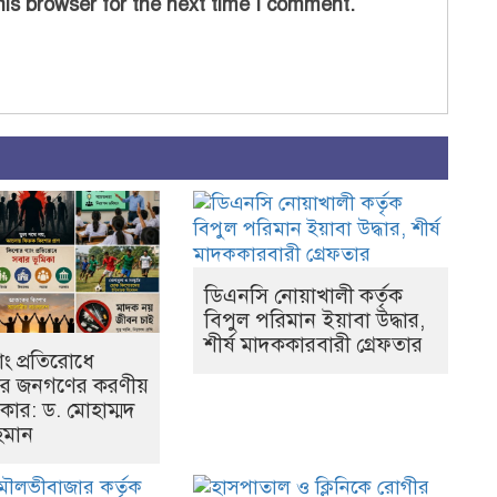
is browser for the next time I comment.
ডিএনসি নোয়াখালী কর্তৃক
বিপুল পরিমান ইয়াবা উদ্ধার,
শীর্ষ মাদককারবারী গ্রেফতার
াং প্রতিরোধে
ের জনগণের করণীয়
িকার: ড. মোহাম্মদ
হমান