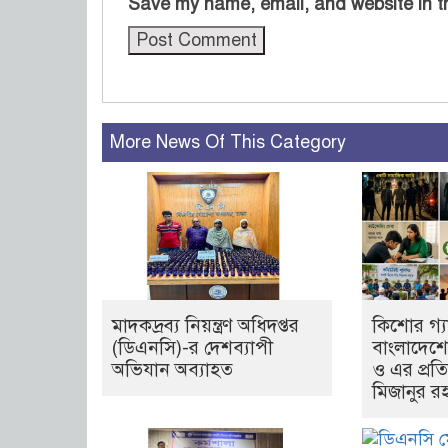
Save my name, email, and website in th
More News Of This Category
মাদকদ্রব্য নিয়ন্ত্রণ অধিদপ্তর
কিশোর গ্য
(ডিএনসি)-র দেশব্যাপী
বাংলাদেশ
অভিযান অব্যাহত
ও এর প্রত
মিজানুর র