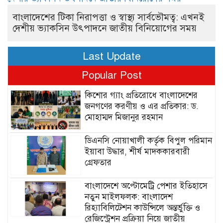
বাংলাদেশের টিকা নিরাপত্তা ও স্বাস্থ্য সার্বভৌমত্ব: এখনই
দেশীয় ভ্যাকসিন উৎপাদনে জাতীয় বিনিয়োগের সময়
Last Update
Popular Post
কিশোর গ্যাং প্রতিরোধে বাংলাদেশের
জনগণের করণীয় ও এর প্রতিকার: ড.
মোহাম্মদ মিজানুর রহমান
ডিএনসি নোয়াখালী কর্তৃক বিপুল পরিমান
ইয়াবা উদ্ধার, শীর্ষ মাদককারবারী
গ্রেফতার
বাংলাদেশে অপ্টোমেট্রি পেশার ইতিহাসে
নতুন মাইলফলক: বাংলাদেশ
রিহ্যাবিলিটেশন কাউন্সিলে অন্তর্ভুক্তি ও
রেজিস্ট্রেশন প্রক্রিয়া নিয়ে জাতীয়