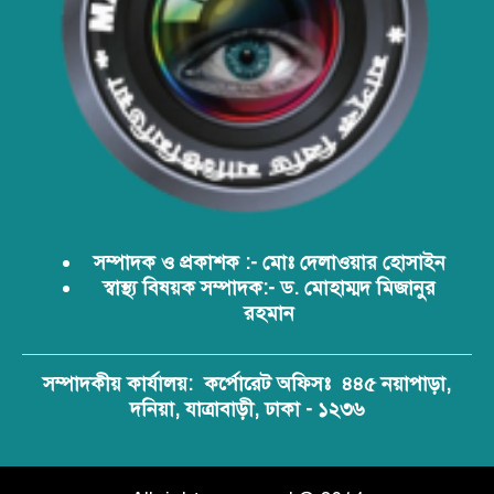
আবারো ডিএনসি নোয়াখালী কর্তৃক
বিপুল পরিমান ইয়াবা ও গাঁজা উদ্ধার
ডিএনসি নোয়াখালী কর্তৃক বিপুল পরিমান
ইয়াবা উদ্ধার
ডিএনসি যশোর কর্তৃক ৩০ হাজার পিস
ইয়াবা উদ্ধার
সম্পাদক ও প্রকাশক :- মোঃ দেলাওয়ার হোসাইন
স্বাস্থ্য বিষয়ক সম্পাদক:- ড. মোহাম্মদ মিজানুর
রহমান
ডিএনসির অভিযানে দেশের ইতিহাসে
সর্ববৃহৎ শিশার চালান জব্দ
সম্পাদকীয় কার্যালয়:
কর্পোরেট অফিসঃ ৪৪৫ নয়াপাড়া,
দনিয়া, যাত্রাবাড়ী, ঢাকা - ১২৩৬