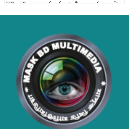
ডিএনসি মৌলভীবাজার কর্তৃক ৪০০ পিস
ইয়াবা উদ্ধার
হাসপাতাল ও ক্লিনিকে রোগীর অপেক্ষার
সময় কমাতে স্বাস্থ্যসেবা চেইন:
বাংলাদেশের প্রেক্ষাপটে একটি বাস্তবসম্মত
সমাধান
বাংলাদেশের টিকা নিরাপত্তা ও স্বাস্থ্য
সার্বভৌমত্ব: এখনই দেশীয় ভ্যাকসিন
উৎপাদনে জাতীয় বিনিয়োগের সময়
আবারো ডিএনসি নোয়াখালী কর্তৃক
বিপুল পরিমান ইয়াবা ও গাঁজা উদ্ধার