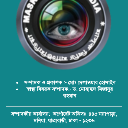
বাংলাদেশের প্রেক্ষাপটে একটি বাস্তবসম্মত
সমাধান
বাংলাদেশের টিকা নিরাপত্তা ও স্বাস্থ্য
সার্বভৌমত্ব: এখনই দেশীয় ভ্যাকসিন
উৎপাদনে জাতীয় বিনিয়োগের সময়
সম্পাদক ও প্রকাশক :- মোঃ দেলাওয়ার হোসাইন
আবারো ডিএনসি নোয়াখালী কর্তৃক
স্বাস্থ্য বিষয়ক সম্পাদক:- ড. মোহাম্মদ মিজানুর
বিপুল পরিমান ইয়াবা ও গাঁজা উদ্ধার
রহমান
ডিএনসি নোয়াখালী কর্তৃক বিপুল পরিমান
সম্পাদকীয় কার্যালয়:
কর্পোরেট অফিসঃ ৪৪৫ নয়াপাড়া,
ইয়াবা উদ্ধার
দনিয়া, যাত্রাবাড়ী, ঢাকা - ১২৩৬