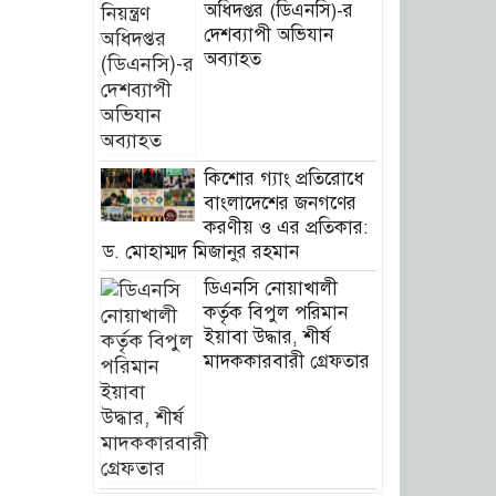
অধিদপ্তর (ডিএনসি)-র
দেশব্যাপী অভিযান
অব্যাহত
কিশোর গ্যাং প্রতিরোধে
বাংলাদেশের জনগণের
করণীয় ও এর প্রতিকার:
ড. মোহাম্মদ মিজানুর রহমান
ডিএনসি নোয়াখালী
কর্তৃক বিপুল পরিমান
ইয়াবা উদ্ধার, শীর্ষ
মাদককারবারী গ্রেফতার