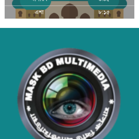
ইয়াবা উদ্ধার
এশা
৮:১৫
হাসপাতাল ও ক্লিনিকে রোগীর অপেক্ষার
সময় কমাতে স্বাস্থ্যসেবা চেইন:
বাংলাদেশের প্রেক্ষাপটে একটি বাস্তবসম্মত
সমাধান
বাংলাদেশের টিকা নিরাপত্তা ও স্বাস্থ্য
সার্বভৌমত্ব: এখনই দেশীয় ভ্যাকসিন
উৎপাদনে জাতীয় বিনিয়োগের সময়
আবারো ডিএনসি নোয়াখালী কর্তৃক
বিপুল পরিমান ইয়াবা ও গাঁজা উদ্ধার