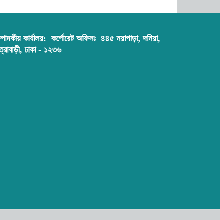
ডিএনসি যশোর কর্তৃক ৩০ হাজার পিস
ইয়াবা উদ্ধার
্পাদকীয় কার্যালয়:
কর্পোরেট অফিসঃ ৪৪৫ নয়াপাড়া, দনিয়া,
ত্রাবাড়ী, ঢাকা - ১২৩৬