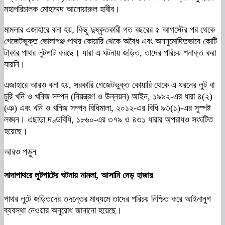
মহাপরিচালক মোহাম্মদ আনোয়ারুল হাবীব।
মামলার এজাহারে বলা হয়, কিছু দুষ্কৃতকারী গত বছরের ৫ আগস্টের পর থেকে
গেজেটভুক্ত ভোলাগঞ্জ পাথর কোয়ারি থেকে অবৈধ এবং অননুমোদিতভাবে কোটি
টাকার পাথর লুটপাট করছে। যারা এ ঘটনায় জড়িত, তাদের পরিচয় শনাক্ত করা
যায়নি।
এজাহারে আরও বলা হয়, সরকারি গেজেটভুক্ত কোয়ারি থেকে এ
ধরনের
লুট বা
চুরি খনি ও খনিজ সম্পদ (নিয়ন্ত্রণ ও উন্নয়ন) আইন, ১৯৯২-এর ধারা ৪(২)
(ঞ) এবং খনি ও খনিজ সম্পদ বিধিমালা, ২০১২-এর বিধি ৯৩(১)-এর সুস্পষ্ট
লঙ্ঘন। এছাড়া দণ্ডবিধি, ১৮৬০-এর ৩৭৯ ও ৪৩১ ধারার অপরাধও সংঘটিত
হয়েছে।
আরও পড়ুন
সাদাপাথরে লুটপাটের ঘটনায় মামলা, আসামি দেড় হাজার
পাথর লুটে জড়িতদের তদন্তের মাধ্যমে তাদের পরিচয় নিশ্চিত করে আইনানুগ
ব্যবস্থা নেওয়ার অনুরোধ জানানো হয়েছে।