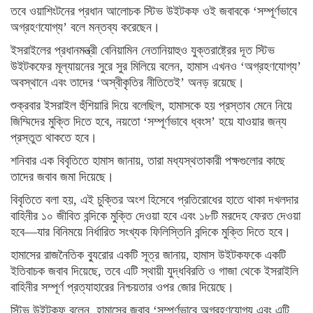
তবে ওয়াশিংটনের প্রধান আলোচক স্টিভ উইটকফ ওই জবাবকে ‘সম্পূর্ণভাবে
অগ্রহণযোগ্য’ বলে মন্তব্য করেছেন।
ইসরাইলের প্রধানমন্ত্রী বেনিয়ামিন নেতানিয়াহুও যুক্তরাষ্ট্রের দূত স্টিভ
উইটকফের মূল্যায়নের সুরে সুর মিলিয়ে বলেন, হামাস এখনও ‘অগ্রহণযোগ্য’
অবস্থানে এবং তাদের ‘অস্বীকৃতির নীতিতেই’ অনড় রয়েছে।
শুক্রবার ইসরাইল হুঁশিয়ারি দিয়ে বলেছিল, হামাসকে হয় প্রস্তাব মেনে নিয়ে
জিম্মিদের মুক্তি দিতে হবে, নয়তো ‘সম্পূর্ণভাবে ধ্বংস’ হয়ে যাওয়ার জন্য
প্রস্তুত থাকতে হবে।
শনিবার এক বিবৃতিতে হামাস জানায়, তারা মধ্যস্থতাকারী পক্ষগুলোর কাছে
তাদের জবাব জমা দিয়েছে।
বিবৃতিতে বলা হয়, এই চুক্তির অংশ হিসেবে প্রতিরোধের হাতে থাকা দখলদার
বাহিনীর ১০ জীবিত বন্দিকে মুক্তি দেওয়া হবে এবং ১৮টি মরদেহ ফেরত দেওয়া
হবে—যার বিনিময়ে নির্ধারিত সংখ্যক ফিলিস্তিনি বন্দিকে মুক্তি দিতে হবে।
হামাসের রাজনৈতিক ব্যুরোর একটি সূত্র জানায়, হামাস উইটকফকে একটি
ইতিবাচক জবাব দিয়েছে, তবে এটি স্থায়ী যুদ্ধবিরতি ও গাজা থেকে ইসরাইলি
বাহিনীর সম্পূর্ণ প্রত্যাহারের নিশ্চয়তার ওপর জোর দিয়েছে।
স্টিভ উইটকফ বলেন, হামাসের জবাব ‘সম্পূর্ণভাবে অগ্রহণযোগ্য এবং এটি