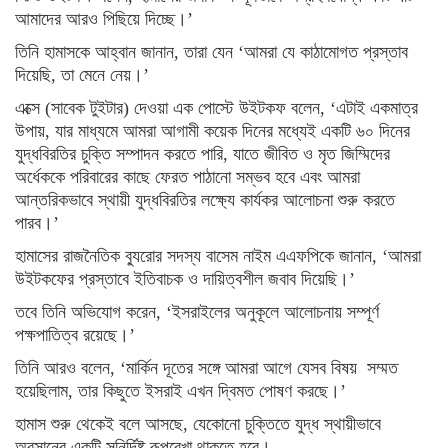
আমাদের আরও পিছিয়ে দিচ্ছে।’
তিনি হামাসকে আহ্বান জানান, তারা যেন ‘আমরা যে কাঠামোগত প্রস্তাব
দিয়েছি, তা মেনে নেয়।’
এক্সে (সাবেক টুইটার) দেওয়া এক পোস্টে উইটকফ বলেন, ‘এটাই একমাত্র
উপায়, যার মাধ্যমে আমরা আগামী কয়েক দিনের মধ্যেই একটি ৬০ দিনের
যুদ্ধবিরতির চুক্তি সম্পাদন করতে পারি, যাতে জীবিত ও মৃত জিম্মিদের
অর্ধেককে পরিবারের কাছে ফেরত পাঠানো সম্ভব হবে এবং আমরা
আন্তরিকভাবে স্থায়ী যুদ্ধবিরতির লক্ষ্যে কার্যকর আলোচনা শুরু করতে
পারব।’
হামাসের রাজনৈতিক ব্যুরোর সদস্য বাসেম নাইম এএফপিকে জানান, ‘আমরা
উইটকফের প্রস্তাবে ইতিবাচক ও দায়িত্বশীল জবাব দিয়েছি।’
তবে তিনি অভিযোগ করেন, ‘ইসরাইলের অনুকূলে আলোচনায় সম্পূর্ণ
পক্ষপাতিত্ব রয়েছে।’
তিনি আরও বলেন, ‘মার্কিন দূতের সঙ্গে আমরা আগে যেসব বিষয় সম্মত
হয়েছিলাম, তার কিছুতে ইসরাই এখন দ্বিমত পোষণ করছে।’
হামাস শুরু থেকেই বলে আসছে, যেকোনো চুক্তিতে যুদ্ধ স্থায়ীভাবে
অবসানের একটি সুনির্দিষ্ট রূপরেখা থাকতে হবে।