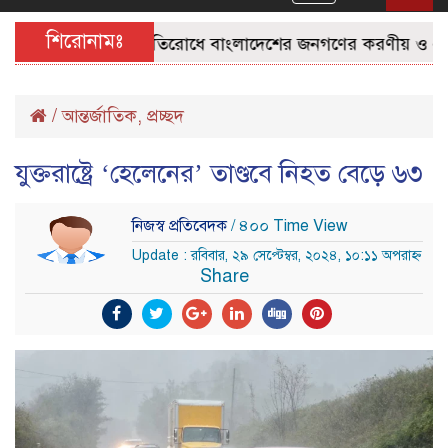
navigation
শিরোনামঃ
কিশোর গ্যাং প্রতিরোধে বাংলাদেশের জনগণের করণীয় ও এর প্রত
/
আন্তর্জাতিক
,
প্রচ্ছদ
যুক্তরাষ্ট্রে ‘হেলেনের’ তাণ্ডবে নিহত বেড়ে ৬৩
নিজস্ব প্রতিবেদক
/ ৪০০ Time View
Update : রবিবার, ২৯ সেপ্টেম্বর, ২০২৪, ১০:১১ অপরাহ্ন
Share