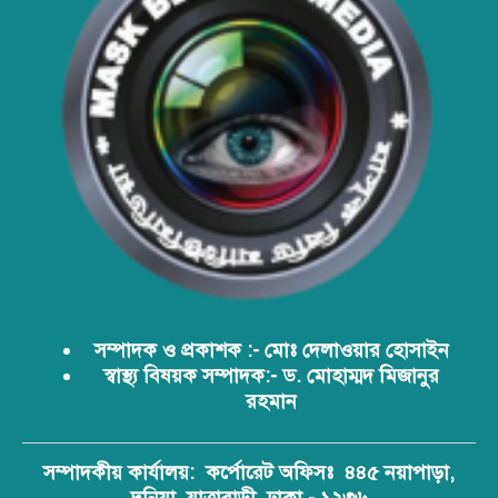
আবারো ডিএনসি নোয়াখালী কর্তৃক
বিপুল পরিমান ইয়াবা ও গাঁজা উদ্ধার
ডিএনসি নোয়াখালী কর্তৃক বিপুল পরিমান
ইয়াবা উদ্ধার
ডিএনসি যশোর কর্তৃক ৩০ হাজার পিস
ইয়াবা উদ্ধার
সম্পাদক ও প্রকাশক :- মোঃ দেলাওয়ার হোসাইন
স্বাস্থ্য বিষয়ক সম্পাদক:- ড. মোহাম্মদ মিজানুর
রহমান
ডিএনসির অভিযানে দেশের ইতিহাসে
সর্ববৃহৎ শিশার চালান জব্দ
সম্পাদকীয় কার্যালয়:
কর্পোরেট অফিসঃ ৪৪৫ নয়াপাড়া,
দনিয়া, যাত্রাবাড়ী, ঢাকা - ১২৩৬