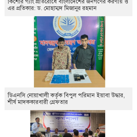
কিশোর গ্যাং প্রতিরোধে বাংলাদেশের জনগণের করণীয় ও
এর প্রতিকার: ড. মোহাম্মদ মিজানুর রহমান
ডিএনসি নোয়াখালী কর্তৃক বিপুল পরিমান ইয়াবা উদ্ধার,
শীর্ষ মাদককারবারী গ্রেফতার