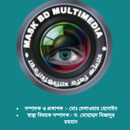
সার্বভৌমত্ব: এখনই দেশীয় ভ্যাকসিন
উৎপাদনে জাতীয় বিনিয়োগের সময়
আবারো ডিএনসি নোয়াখালী কর্তৃক
বিপুল পরিমান ইয়াবা ও গাঁজা উদ্ধার
ডিএনসি নোয়াখালী কর্তৃক বিপুল পরিমান
ইয়াবা উদ্ধার
ডিএনসি যশোর কর্তৃক ৩০ হাজার পিস
ইয়াবা উদ্ধার
সম্পাদক ও প্রকাশক :- মোঃ দেলাওয়ার হোসাইন
স্বাস্থ্য বিষয়ক সম্পাদক:- ড. মোহাম্মদ মিজানুর
রহমান
ডিএনসির অভিযানে দেশের ইতিহাসে
সর্ববৃহৎ শিশার চালান জব্দ