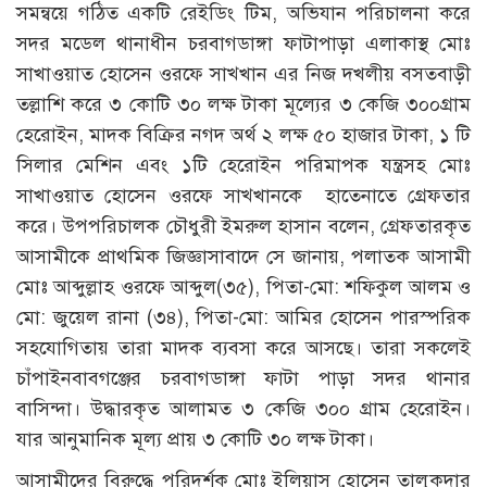
সমন্বয়ে গঠিত একটি রেইডিং টিম, অভিযান পরিচালনা করে
সদর মডেল থানাধীন চরবাগডাঙ্গা ফাটাপাড়া এলাকাস্থ মোঃ
সাখাওয়াত হোসেন ওরফে সাখ্খান এর নিজ দখলীয় বসতবাড়ী
তল্লাশি করে ৩ কোটি ৩০ লক্ষ টাকা মূল্যের ৩ কেজি ৩০০গ্রাম
হেরোইন, মাদক বিক্রির নগদ অর্থ ২ লক্ষ ৫০ হাজার টাকা, ১ টি
সিলার মেশিন এবং ১টি হেরোইন পরিমাপক যন্ত্রসহ মোঃ
সাখাওয়াত হোসেন ওরফে সাখ্খানকে হাতেনাতে গ্রেফতার
করে। উপপরিচালক চৌধুরী ইমরুল হাসান বলেন, গ্রেফতারকৃত
আসামীকে প্রাথমিক জিজ্ঞাসাবাদে সে জানায়, পলাতক আসামী
মোঃ আব্দুল্লাহ ওরফে আব্দুল(৩৫), পিতা-মো: শফিকুল আলম ও
মো: জুয়েল রানা (৩৪), পিতা-মো: আমির হোসেন পারস্পরিক
সহযোগিতায় তারা মাদক ব্যবসা করে আসছে। তারা সকলেই
চাঁপাইনবাবগঞ্জের চরবাগডাঙ্গা ফাটা পাড়া সদর থানার
বাসিন্দা। উদ্ধারকৃত আলামত ৩ কেজি ৩০০ গ্রাম হেরোইন।
যার আনুমানিক মূল্য প্রায় ৩ কোটি ৩০ লক্ষ টাকা।
আসামীদের বিরুদ্ধে পরিদর্শক মোঃ ইলিয়াস হোসেন তালুকদার