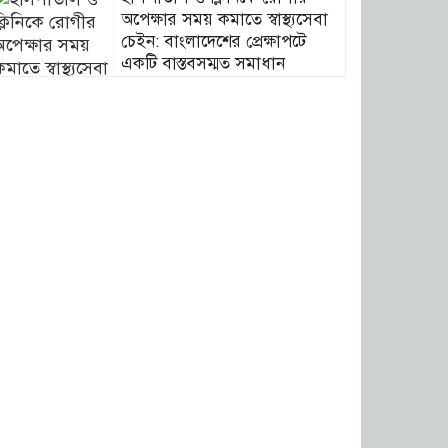
অপেক্ষার সময় কমাতে স্বাস্থ্যসেবা
চেইন: বাংলাদেশের প্রেক্ষাপটে
একটি বাস্তবসম্মত সমাধান
বাংলাদেশের টিকা নিরাপত্তা ও
স্বাস্থ্য সার্বভৌমত্ব: এখনই দেশীয়
ভ্যাকসিন উৎপাদনে জাতীয়
বিনিয়োগের সময়
আবারো ডিএনসি নোয়াখালী কর্তৃক
বিপুল পরিমান ইয়াবা ও গাঁজা
উদ্ধার
ডিএনসি নোয়াখালী কর্তৃক বিপুল