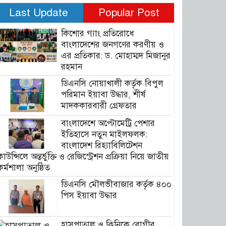
Last Update
Popular Post
কিশোর গ্যাং প্রতিরোধে
বাংলাদেশের জনগণের করণীয় ও
এর প্রতিকার: ড. মোহাম্মদ মিজানুর
রহমান
ডিএনসি নোয়াখালী কর্তৃক বিপুল
পরিমান ইয়াবা উদ্ধার, শীর্ষ
মাদককারবারী গ্রেফতার
বাংলাদেশে অপ্টোমেট্রি পেশার
ইতিহাসে নতুন মাইলফলক:
বাংলাদেশ রিহ্যাবিলিটেশন
কাউন্সিলে অন্তর্ভুক্তি ও রেজিস্ট্রেশন প্রক্রিয়া নিয়ে জাতীয়
কর্মশালা অনুষ্ঠিত
ডিএনসি মৌলভীবাজার কর্তৃক ৪০০
পিস ইয়াবা উদ্ধার
হাসপাতাল ও ক্লিনিকে রোগীর