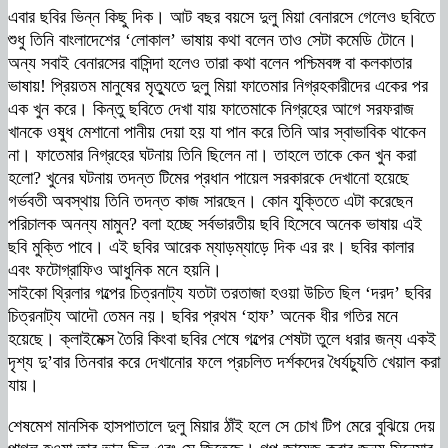
এবার ছবির ভিন্ন কিছু দিক। আট বছর বয়সে দুলু মিয়া বেনারসে গেলেও ছবিতে
শুধু তিনি বাংলাদেশের ‘লোকাল’ ভাষায় কথা বলেন তাও সেটা কমেডি টোনে।
অন্য সবাই বেনারসের বাসিন্দা হলেও তারা কথা বলেন পশ্চিমবঙ্গ বা কলকাতার
ভাষায়! প্রিয়তম মানুষের মৃত্যুতে দুলু মিয়া ফাতেমার নিগ্রহকারীদের একের পর
এক খুন করে। কিন্তু ছবিতে দেখা যায় ফাতেমাকে নিগ্রহের আগে সরফরাজ
খানকে ওষুধ মেশানো পানীয় দেয়া হয় যা পান করে তিনি আর স্বাভাবিক থাকেন
না। ফাতেমার নিগ্রহের ঘটনায় তিনি ছিলেন না। তাহলে তাকে কেন খুন করা
হলো? খুনের ঘটনায় তদন্ত টিমের প্রধান পায়েল সরকারকে দেখানো হয়েছে
গর্ভবতী অবস্থায় তিনি তদন্ত কাজ সারছেন। কোন যুক্তিতে এটা করেছেন
পরিচালক অনন্য মামুন? বলা হচ্ছে সর্বভারতীয় ছবি হিসেবে অনেক ভাষায় এই
ছবি মুক্তি পাবে। এই ছবির আরেক ম্যাড়ম্যাড়ে দিক এর রং। ছবির কালার
এবং ফটোগ্রাফিও আধুনিক মনে হয়নি।
সাইকো থ্রিলার গল্পের চিত্রনাট্য যতটা তরতাজা হওয়া উচিত ছিল ‘দরদ’ ছবির
চিত্রনাট্য আদৌ তেমন নয়। ছবির প্রথম ‘হাফ’ অনেক ধীর গতির মনে
হয়েছে। ক্লাইমেক্স তৈরি কিংবা ছবির শেষে গল্পের শেষটা তুলে ধরার জন্য একই
দৃশ্য দু’বার তিনবার করে দেখানোর ফলে প্রচলিত দর্শকদের ধৈর্যচ্যুতি খেয়াল করা
যায়।
শেষমেশ মানসিক হাসপাতালে দুলু মিয়ার ঠাঁই হলে সে চোখ টিপ মেরে বুঝিয়ে দেয়