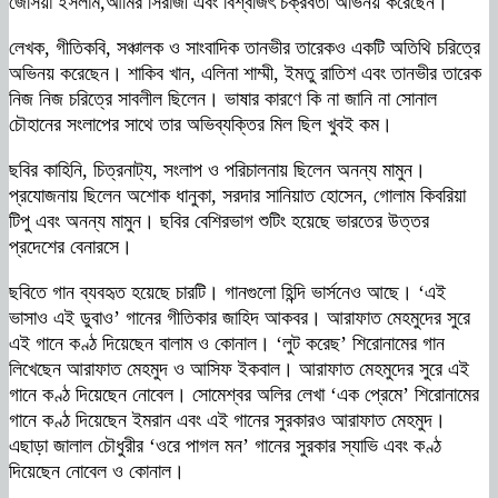
জেসিয়া ইসলাম,আমির সিরাজী এবং বিশ্বজিৎ চক্রবর্তী অভিনয় করেছেন।
লেখক, গীতিকবি, সঞ্চালক ও সাংবাদিক তানভীর তারেকও একটি অতিথি চরিত্রে
অভিনয় করেছেন। শাকিব খান, এলিনা শাম্মী, ইমতু রাতিশ এবং তানভীর তারেক
নিজ নিজ চরিত্রে সাবলীল ছিলেন। ভাষার কারণে কি না জানি না সোনাল
চৌহানের সংলাপের সাথে তার অভিব্যক্তির মিল ছিল খুবই কম।
ছবির কাহিনি, চিত্রনাট্য, সংলাপ ও পরিচালনায় ছিলেন অনন্য মামুন।
প্রযোজনায় ছিলেন অশোক ধানুকা, সরদার সানিয়াত হোসেন, গোলাম কিবরিয়া
টিপু এবং অনন্য মামুন। ছবির বেশিরভাগ শুটিং হয়েছে ভারতের উত্তর
প্রদেশের বেনারসে।
ছবিতে গান ব্যবহৃত হয়েছে চারটি। গানগুলো হিন্দি ভার্সনেও আছে। ‘এই
ভাসাও এই ডুবাও’ গানের গীতিকার জাহিদ আকবর। আরাফাত মেহমুদের সুরে
এই গানে কণ্ঠ দিয়েছেন বালাম ও কোনাল। ‘লুট করেছ’ শিরোনামের গান
লিখেছেন আরাফাত মেহমুদ ও আসিফ ইকবাল। আরাফাত মেহমুদের সুরে এই
গানে কণ্ঠ দিয়েছেন নোবেল। সোমেশ্বর অলির লেখা ‘এক প্রেমে’ শিরোনামের
গানে কণ্ঠ দিয়েছেন ইমরান এবং এই গানের সুরকারও আরাফাত মেহমুদ।
এছাড়া জালাল চৌধুরীর ‘ওরে পাগল মন’ গানের সুরকার স্যাভি এবং কণ্ঠ
দিয়েছেন নোবেল ও কোনাল।