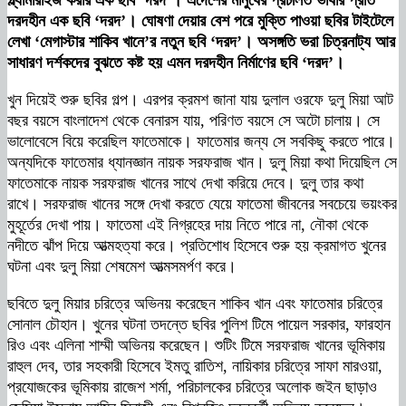
গ্ল্যামারাইজ করার এক ছবি ‘দরদ’। এদেশের মানুষের প্রচলিত ভাষার প্রতি
দরদহীন এক ছবি ‘দরদ’। ঘোষণা দেয়ার বেশ পরে মুক্তি পাওয়া ছবির টাইটেলে
লেখা ‘মেগাস্টার শাকিব খানে’র নতুন ছবি ‘দরদ’। অসঙ্গতি ভরা চিত্রনাট্য আর
সাধারণ দর্শকদের বুঝতে কষ্ট হয় এমন দরদহীন নির্মাণের ছবি ‘দরদ’।
খুন দিয়েই শুরু ছবির গল্প। এরপর ক্রমশ জানা যায় দুলাল ওরফে দুলু মিয়া আট
বছর বয়সে বাংলাদেশ থেকে বেনারস যায়, পরিণত বয়সে সে অটো চালায়। সে
ভালোবেসে বিয়ে করেছিল ফাতেমাকে। ফাতেমার জন্য সে সবকিছু করতে পারে।
অন্যদিকে ফাতেমার ধ্যানজ্ঞান নায়ক সরফরাজ খান। দুলু মিয়া কথা দিয়েছিল সে
ফাতেমাকে নায়ক সরফরাজ খানের সাথে দেখা করিয়ে দেবে। দুলু তার কথা
রাখে। সরফরাজ খানের সঙ্গে দেখা করতে যেয়ে ফাতেমা জীবনের সবচেয়ে ভয়ংকর
মুহূর্তের দেখা পায়। ফাতেমা এই নিগ্রহের দায় নিতে পারে না, নৌকা থেকে
নদীতে ঝাঁপ দিয়ে আত্মহত্যা করে। প্রতিশোধ হিসেবে শুরু হয় ক্রমাগত খুনের
ঘটনা এবং দুলু মিয়া শেষমেশ আত্মসমর্পণ করে।
ছবিতে দুলু মিয়ার চরিত্রে অভিনয় করেছেন শাকিব খান এবং ফাতেমার চরিত্রে
সোনাল চৌহান। খুনের ঘটনা তদন্তে ছবির পুলিশ টিমে পায়েল সরকার, ফারহান
রিও এবং এলিনা শাম্মী অভিনয় করেছেন। শুটিং টিমে সরফরাজ খানের ভূমিকায়
রাহুল দেব, তার সহকারী হিসেবে ইমতু রাতিশ, নায়িকার চরিত্রে সাফা মারওয়া,
প্রযোজকের ভূমিকায় রাজেশ শর্মা, পরিচালকের চরিত্রে অলোক জইন ছাড়াও