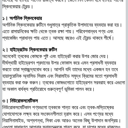
এসেছে যা ২০২৫ সালেও রাজত্ব করবে। জেনে নিন কেমন হবে ২০২৫ সালের
স্কিনকেয়ার ট্রেন্ড।
১। অর্গানিক স্কিনকেয়ার
অর্গানিক স্কিনকেয়ার রুটিনে শুধুমাত্র প্রাকৃতিক উপাদানের ব্যবহার করা হয়।
এতে রাসায়নিকের ক্ষতি থেকে ত্বক রক্ষা পায়। পরিবেশবান্ধব পণ্য এবং
প্যাকেজিং প্রাধান্য পায় এতে। আসছে বছরও এই ট্রেন্ড থাকবে শীর্ষে।
২। হাইড্রেটেড স্কিনকেয়ার রুটিন
অনেকেই ত্বকের কোষকে পুষ্ট এবং হাইড্রেট করার উপর জোর দেয়।
দীর্ঘস্থায়ী হাইড্রেশন প্রদানের উপর ফোকাস করে এমন প্রসাধনী ব্যবহার
করতে তারা স্বাচ্ছন্দ্যবোধ করে। আপনি যদি তাদের মধ্যে একজন হন তবে
হায়ালুরোনিক অ্যাসিড সিরাম এবং সিরামাইড সমৃদ্ধ ক্রিমের মতো প্রসাধনী
ব্যবহার করা শুরু করুন। ত্বকের কোষগুলোতে হাইড্রেশন সরবরাহ করে এগুলো
যা অকাল বার্ধক্য প্রতিরোধে গুরুত্বপূর্ণ ভূমিকা পালন করে।
৩। নিউরোকসমেটিকস
নিউরোকসমেটিকাল পণ্যগুলো ত্বককে শান্ত করে এবং ত্বক-মস্তিষ্কের
যোগাযোগকে লক্ষ্য করে সংবেদনশীলতা হ্রাস করে। এসব পণ্যের মধ্যে
নিয়াসিনামাইড, অশ্বগন্ধা, সিকা এবং আরও অনেক কিছু উপাদান জনপ্রিয়।
এগুলো সাধারণত আপনার স্নায়ুতন্ত্রকে শান্ত করে যা চাপের মধ্যে থাকলেও