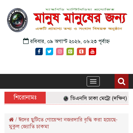
রবিবার, ০৯ অগাস্ট ২০২৬, ০৬:২৩ পূর্বাহ্ন
Toggle
navigation
শিরোনামঃ
ডিএনসি ঢাকা মেট্রো (দক্ষিণ) কর্
/
ঈদের ছুটিতে গোয়েন্দা নজরদারি বৃদ্ধি করা হয়েছে-
মুকুল জ্যোতি চাকমা