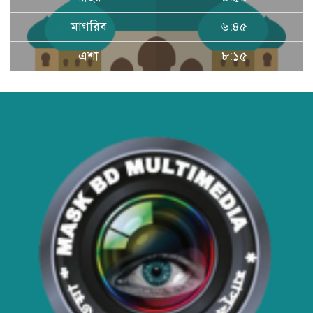
মাগরিব
৬:৪৫
ডিএনসি মৌলভীবাজার কর্তৃক ৪০০ পিস
এশা
৮:১৫
ইয়াবা উদ্ধার
হাসপাতাল ও ক্লিনিকে রোগীর অপেক্ষার
সময় কমাতে স্বাস্থ্যসেবা চেইন:
বাংলাদেশের প্রেক্ষাপটে একটি বাস্তবসম্মত
সমাধান
বাংলাদেশের টিকা নিরাপত্তা ও স্বাস্থ্য
সার্বভৌমত্ব: এখনই দেশীয় ভ্যাকসিন
উৎপাদনে জাতীয় বিনিয়োগের সময়
আবারো ডিএনসি নোয়াখালী কর্তৃক
বিপুল পরিমান ইয়াবা ও গাঁজা উদ্ধার