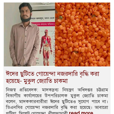
ঈদের ছুটিতে গোয়েন্দা নজরদারি বৃদ্ধি করা
হয়েছে- মুকুল জ্যোতি চাকমা
নিজস্ব প্রতিবেদক: মাদকদ্রব্য নিয়ন্ত্রণ অধিদপ্তর চট্টগ্রাম
বিভাগীয় কার্যালয়ের উপপরিচালক মুকুল জ্যোতি চাকমা
বলেন, মাদককারবারীরা ঈদের ছুটিতেও সুযোগ পাবে না।
ডিএনসির গোয়েন্দা নজরদারি বৃদ্ধি করা হয়েছে। আবারো
read more
পটিয়া, সিলেট গোয়েন্দা, নীলফামারী