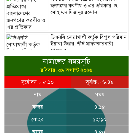
জনগণের করণীয় ও এর প্রতিকার: ড.
মোহাম্মদ মিজানুর রহমান
ডিএনসি নোয়াখালী কর্তৃক বিপুল পরিমান
ইয়াবা উদ্ধার, শীর্ষ মাদককারবারী
গ্রেফতার
নামাজের সময়সূচি
রবিবার, ০৯ অগাস্ট ২০২৬
সূর্যোদয় :- ৫:১০
সূর্যাস্ত :- ৬:৪৯
বাংলাদেশে অপ্টোমেট্রি পেশার ইতিহাসে
নতুন মাইলফলক: বাংলাদেশ
নাম
সময়
রিহ্যাবিলিটেশন কাউন্সিলে অন্তর্ভুক্তি ও
রেজিস্ট্রেশন প্রক্রিয়া নিয়ে জাতীয়
ফজর
৪:১৫
কর্মশালা অনুষ্ঠিত
যোহর
১২:১০
আছর
৪:৫০