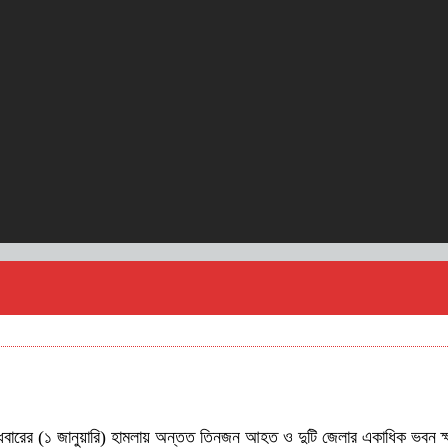
বারের (১ জানুয়ারি) হামলায় অন্তত তিনজন আহত ও দুটি জেলার একাধিক ভবন ক্ষতিগ্