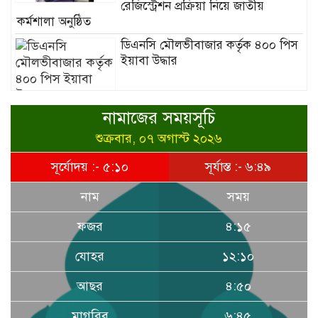
রেজিস্ট্রেশন প্রক্রিয়া নিয়ে জাতীয়
কর্মশালা অনুষ্ঠিত
ডিএনসি মৌলভীবাজার কর্তৃক ৪০০ পিস
ইয়াবা উদ্ধার
নামাজের সময়সূচি
হাসপাতাল ও ক্লিনিকে রোগীর অপেক্ষার
সময় কমাতে স্বাস্থ্যসেবা চেইন:
শুক্রবার, ০৭ অগাস্ট ২০২৬
বাংলাদেশের প্রেক্ষাপটে একটি বাস্তবসম্মত
সূর্যোদয় :- ৫:১০
সূর্যাস্ত :- ৬:৪৯
সমাধান
নাম
সময়
ফজর
৪:১৫
বাংলাদেশের টিকা নিরাপত্তা ও স্বাস্থ্য
যোহর
১২:১০
সার্বভৌমত্ব: এখনই দেশীয় ভ্যাকসিন
উৎপাদনে জাতীয় বিনিয়োগের সময়
আছর
৪:৫০
মাগরিব
৬:৪৫