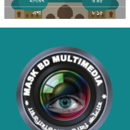
মাগরিব
৬:৪৫
বাংলাদেশের টিকা নিরাপত্তা ও স্বাস্থ্য
এশা
৮:১৫
সার্বভৌমত্ব: এখনই দেশীয় ভ্যাকসিন
উৎপাদনে জাতীয় বিনিয়োগের সময়
আবারো ডিএনসি নোয়াখালী কর্তৃক
বিপুল পরিমান ইয়াবা ও গাঁজা উদ্ধার
ডিএনসি নোয়াখালী কর্তৃক বিপুল পরিমান
ইয়াবা উদ্ধার
ডিএনসি যশোর কর্তৃক ৩০ হাজার পিস
ইয়াবা উদ্ধার