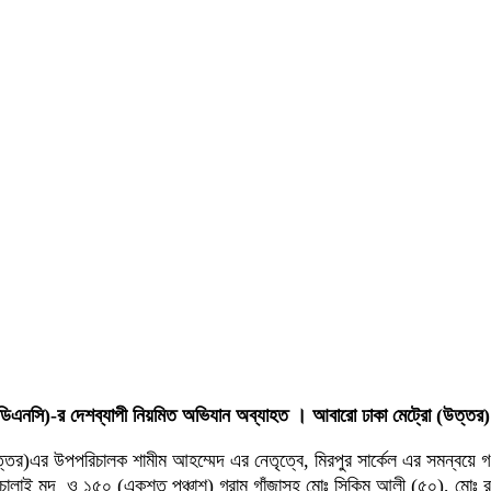
তর (ডিএনসি)-র দেশব্যাপী নিয়মিত অভিযান অব্যাহত । আবারো ঢাকা মেট্রো (উত্তর
(উত্তর)এর উপপরিচালক শামীম আহম্মেদ এর নেতৃত্বে, মিরপুর সার্কেল এর সমন্বয়ে 
 চোলাই মদ ও ১৫০ (একশত পঞ্চাশ) গ্রাম গাঁজাসহ মোঃ সিকিম আলী (৫০), মোঃ র