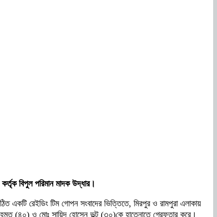
) কর্তৃক বিপুল পরিমান মাদক উদ্ধার।
গঠিত একটি রেইডিং টিম গোপন সংবাদের ভিত্তিতে, মিরপুর ও রামপুরা এলাকায়
হমত (৪০) ও মোঃ সায়িদ হোসেন ভল্টু (৩০)কে হাতেনাতে গ্রেফতার করে।