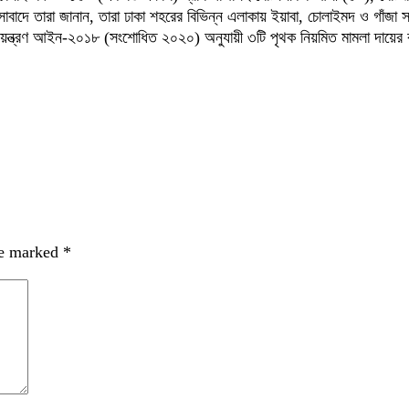
াবাদে তারা জানান, তারা ঢাকা শহরের বিভিন্ন এলাকায় ইয়াবা, চোলাইমদ ও গাঁজা 
্য নিয়ন্ত্রণ আইন-২০১৮ (সংশোধিত ২০২০) অনুযায়ী ৩টি পৃথক নিয়মিত মামলা দায়ে
re marked
*