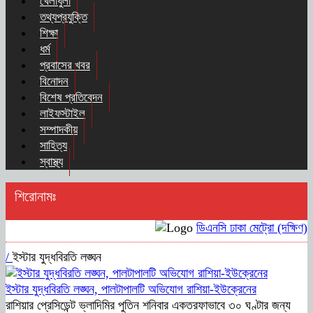
খেলাধুলা
তথ্যপ্রযুক্তি
শিক্ষা
ধর্ম
প্রবাসের খবর
বিনোদন
বিশেষ প্রতিবেদন
লাইফস্টাইল
সম্পাদকীয়
সাহিত্য
স্বাস্থ্য
শিরোনামঃ
ডিএনসি ঢাকা মেট্রো (দক্ষিণ) ক
/
ইস্টার যুদ্ধবিরতি লঙ্ঘন
ইস্টার যুদ্ধবিরতি লঙ্ঘন, পালটাপালটি অভিযোগ রাশিয়া-ইউক্রেনের
রাশিয়ার প্রেসিডেন্ট ভ্লাদিমির পুতিন শনিবার একতরফাভাবে ৩০ ঘণ্টার জন্য