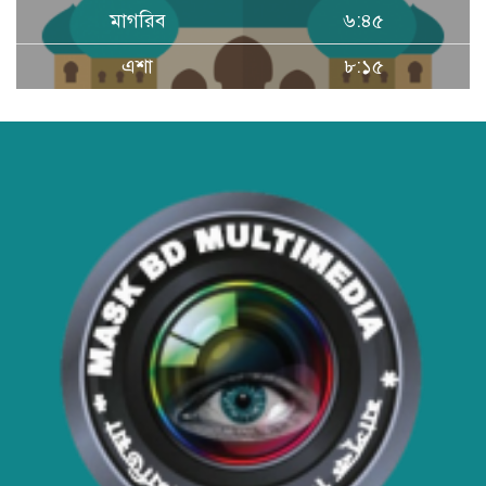
বাংলাদেশের প্রেক্ষাপটে একটি বাস্তবসম্মত
মাগরিব
৬:৪৫
সমাধান
এশা
৮:১৫
বাংলাদেশের টিকা নিরাপত্তা ও স্বাস্থ্য
সার্বভৌমত্ব: এখনই দেশীয় ভ্যাকসিন
উৎপাদনে জাতীয় বিনিয়োগের সময়
আবারো ডিএনসি নোয়াখালী কর্তৃক
বিপুল পরিমান ইয়াবা ও গাঁজা উদ্ধার
ডিএনসি নোয়াখালী কর্তৃক বিপুল পরিমান
ইয়াবা উদ্ধার
ডিএনসি যশোর কর্তৃক ৩০ হাজার পিস
ইয়াবা উদ্ধার