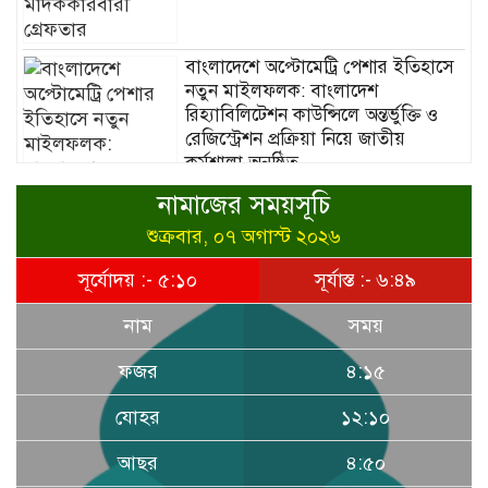
বাংলাদেশে অপ্টোমেট্রি পেশার ইতিহাসে
নতুন মাইলফলক: বাংলাদেশ
রিহ্যাবিলিটেশন কাউন্সিলে অন্তর্ভুক্তি ও
রেজিস্ট্রেশন প্রক্রিয়া নিয়ে জাতীয়
কর্মশালা অনুষ্ঠিত
নামাজের সময়সূচি
শুক্রবার, ০৭ অগাস্ট ২০২৬
সূর্যোদয় :- ৫:১০
সূর্যাস্ত :- ৬:৪৯
নাম
সময়
ডিএনসি মৌলভীবাজার কর্তৃক ৪০০ পিস
ইয়াবা উদ্ধার
ফজর
৪:১৫
যোহর
১২:১০
হাসপাতাল ও ক্লিনিকে রোগীর অপেক্ষার
আছর
৪:৫০
সময় কমাতে স্বাস্থ্যসেবা চেইন: