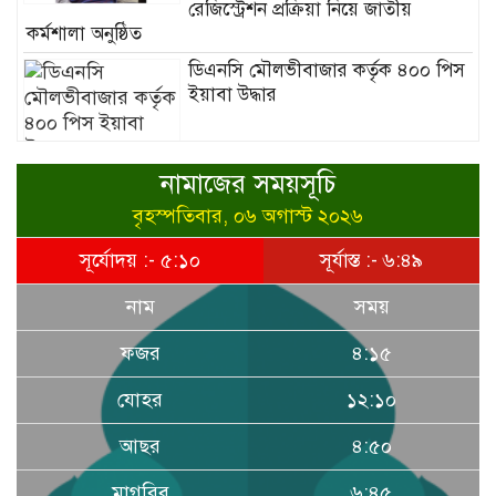
রেজিস্ট্রেশন প্রক্রিয়া নিয়ে জাতীয়
কর্মশালা অনুষ্ঠিত
ডিএনসি মৌলভীবাজার কর্তৃক ৪০০ পিস
ইয়াবা উদ্ধার
নামাজের সময়সূচি
হাসপাতাল ও ক্লিনিকে রোগীর অপেক্ষার
সময় কমাতে স্বাস্থ্যসেবা চেইন:
বৃহস্পতিবার, ০৬ অগাস্ট ২০২৬
বাংলাদেশের প্রেক্ষাপটে একটি বাস্তবসম্মত
সূর্যোদয় :- ৫:১০
সূর্যাস্ত :- ৬:৪৯
সমাধান
নাম
সময়
ফজর
৪:১৫
বাংলাদেশের টিকা নিরাপত্তা ও স্বাস্থ্য
যোহর
১২:১০
সার্বভৌমত্ব: এখনই দেশীয় ভ্যাকসিন
উৎপাদনে জাতীয় বিনিয়োগের সময়
আছর
৪:৫০
মাগরিব
৬:৪৫