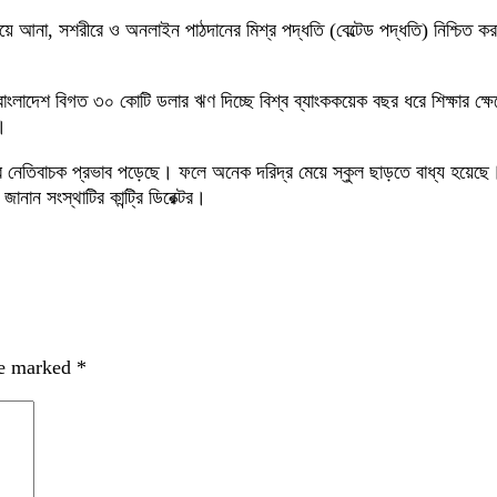
রিয়ে আনা, সশরীরে ও অনলাইন পাঠদানের মিশ্র পদ্ধতি (বেল্টেড পদ্ধতি) নিশ্চিত কর
বাংলাদেশ বিগত ৩০ কোটি ডলার ঋণ দিচ্ছে বিশ্ব ব্যাংককয়েক বছর ধরে শিক্ষার ক্ষে
।
াবে নেতিবাচক প্রভাব পড়েছে। ফলে অনেক দরিদ্র মেয়ে স্কুল ছাড়তে বাধ্য হয়েছে। 
নান সংস্থাটির কান্ট্রি ডিরেক্টর।
re marked
*