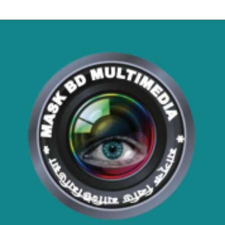
সমাধান
বাংলাদেশের টিকা নিরাপত্তা ও স্বাস্থ্য
সার্বভৌমত্ব: এখনই দেশীয় ভ্যাকসিন
উৎপাদনে জাতীয় বিনিয়োগের সময়
আবারো ডিএনসি নোয়াখালী কর্তৃক
বিপুল পরিমান ইয়াবা ও গাঁজা উদ্ধার
ডিএনসি নোয়াখালী কর্তৃক বিপুল পরিমান
ইয়াবা উদ্ধার