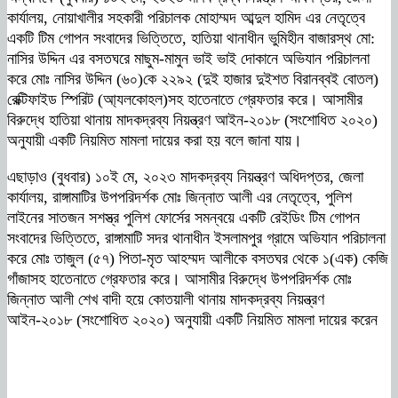
কার্যালয়, নোয়াখালীর সহকারী পরিচালক মোহাম্মদ আব্দুল হামিদ এর নেতৃত্বে
একটি টিম গোপন সংবাদের ভিত্তিতে, হাতিয়া থানাধীন ভুমিহীন বাজারস্থ মো:
নাসির উদ্দিন এর বসতঘরে মাছুম-মামুন ভাই ভাই দোকানে অভিযান পরিচালনা
করে মোঃ নাসির উদ্দিন (৬০)কে ২২৯২ (দুই হাজার দুইশত বিরানব্বই বোতল)
রেক্টিফাইড স্পিরিট (আ্যলকোহল)সহ হাতেনাতে গ্রেফতার করে। আসামীর
বিরুদ্ধে হাতিয়া থানায় মাদকদ্রব্য নিয়ন্ত্রণ আইন-২০১৮ (সংশোধিত ২০২০)
অনুযায়ী একটি নিয়মিত মামলা দায়ের করা হয় বলে জানা যায়।
এছাড়াও (বুধবার) ১০ই মে, ২০২৩ মাদকদ্রব্য নিয়ন্ত্রণ অধিদপ্তর, জেলা
কার্যালয়, রাঙ্গামাটির উপপরিদর্শক মোঃ জিন্নাত আলী এর নেতৃত্বে, পুলিশ
লাইনের সাতজন সশস্ত্র পুলিশ ফোর্সের সমন্বয়ে একটি রেইডিং টিম গোপন
সংবাদের ভিত্তিতে, রাঙ্গামাটি সদর থানাধীন ইসলামপুর গ্রামে অভিযান পরিচালনা
করে মোঃ তাজুল (৫৭) পিতা-মৃত আহম্মদ আলীকে বসতঘর থেকে ১(এক) কেজি
গাঁজাসহ হাতেনাতে গ্রেফতার করে। আসামীর বিরুদ্ধে উপপরিদর্শক মোঃ
জিন্নাত আলী শেখ বাদী হয়ে কোতয়ালী থানায় মাদকদ্রব্য নিয়ন্ত্রণ
আইন-২০১৮ (সংশোধিত ২০২০) অনুযায়ী একটি নিয়মিত মামলা দায়ের করেন