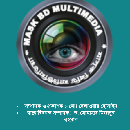
সার্বভৌমত্ব: এখনই দেশীয় ভ্যাকসিন
উৎপাদনে জাতীয় বিনিয়োগের সময়
আবারো ডিএনসি নোয়াখালী কর্তৃক
বিপুল পরিমান ইয়াবা ও গাঁজা উদ্ধার
ডিএনসি নোয়াখালী কর্তৃক বিপুল পরিমান
ইয়াবা উদ্ধার
ডিএনসি যশোর কর্তৃক ৩০ হাজার পিস
ইয়াবা উদ্ধার
সম্পাদক ও প্রকাশক :- মোঃ দেলাওয়ার হোসাইন
স্বাস্থ্য বিষয়ক সম্পাদক:- ড. মোহাম্মদ মিজানুর
রহমান
ডিএনসির অভিযানে দেশের ইতিহাসে
সর্ববৃহৎ শিশার চালান জব্দ