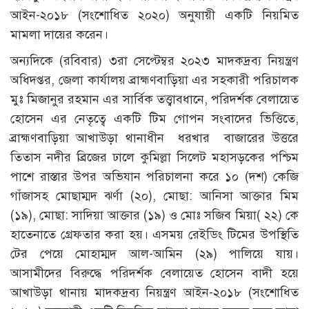
আইন-২০১৮ (সংশোধিত ২০২০) অনুযায়ী একটি নিয়মিত
মামলা দায়ের করেন।
অন্যদিকে (রবিবার) ৩রা সেপ্টেম্বর ২০২৩ মাদকদ্রব্য নিয়ন্ত্রণ
অধিদপ্তর, জেলা কার্যালয় ব্রাহ্মণবাড়িয়া এর সহকারী পরিচালক
মুঃ মিজানুর রহমান এর সার্বিক তত্ত্বাবধানে, পরিদর্শক বেলায়েত
হোসেন এর নেতৃত্বে একটি টিম গোপন সংবাদের ভিত্তিতে,
ব্রাহ্মণবাড়িয়া আখাউড়া থানাধীন ধরখার বাজারের উত্তরে
তিতাস নদীর ব্রিজের ঢালে কুমিল্লা সিলেট মহাসড়কের পশ্চিম
পাশে রাস্তার উপর অভিযান পরিচালনা করে ১০ (দশ) কেজি
গাঁজাসহ মোছাম্মদ ঝর্ণা (২০), মোছা: আনিসা আক্তার মিম
(১৯), মোছা: সাদিয়া আক্তার (১৯) ও মোঃ সজিব মিয়া( ২২) কে
হাতেনাতে গ্রেফতার করা হয়। এসময় রেইডিং টিমের উপস্থিতি
টের পেয়ে মোহাম্মদ আল-আমিন (২৯) পালিয়ে যায়।
আসামীদের বিরুদ্ধে পরিদর্শক বেলায়েত হোসেন বাদী হয়ে
আখাউড়া থানায় মাদকদ্রব্য নিয়ন্ত্রণ আইন-২০১৮ (সংশোধিত