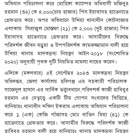
অভিযান পরিচালনা করে রোহিঙ্গা ক্যাম্পের অধিবাসী মজিবুর
রহমান (৩২) কে ৪,০০০(চার হাজার) পিস ইয়াবাসহ হাতেনাতে
গ্রেফতার করে। অপর অভিযানে উখিয়া থানাধীন কোটবাজার
এলাকায় সিরাজুল মোস্তফা (২১) কে ২,০০০ (দুই হাজার) পিস
ইয়াবাসহ হাতেনাতে গ্রেফতার করে। আসামীদের বিরুদ্ধে
পরিদর্শক জীবন বড়ুয়া ও উপপরিদর্শক কামরুজ্জামান বাদী হয়ে
উখিয়া থানায় মাদকদ্রব্য নিয়ন্ত্রণ আইন-২০১৮ (সংশোধিত
২০২০) অনুযায়ী পৃথক দুটি নিয়মিত মামলা দায়ের করেন।
এদিকে (মঙ্গলবার) ৫ই সেপ্টেম্বর ২০২৩ মাদকদ্রব্য নিয়ন্ত্রণ
অধিদপ্তর, জেলা কার্যালয় হবিগঞ্জ এর সহকারী পরিচালক
সাজেদুল হাসান এর সার্বিক তত্ত্বাবধানে,পরিদশর্ক কাজী হাবিবুর
রহমান এর নেতৃত্বে একটি টিম গোপন সংবাদের ভিত্তিতে,
বানিয়াচং থানাধীন দক্ষিণ ইকরাম এলাকায় অভিযান পরিচালনা
করে ১ (এক) কেজি গাঁজাসহ মোঃ বাতিন মিয়া (৪১) কে
হাতেনাতে গ্রেফতার করে। আসামীর বিরুদ্ধে পরিদর্শক কাজী
হাবিবুর রহমান বাদী হয়ে বানিয়াচং থানায় মাদকদ্রব্য নিয়ন্ত্রণ