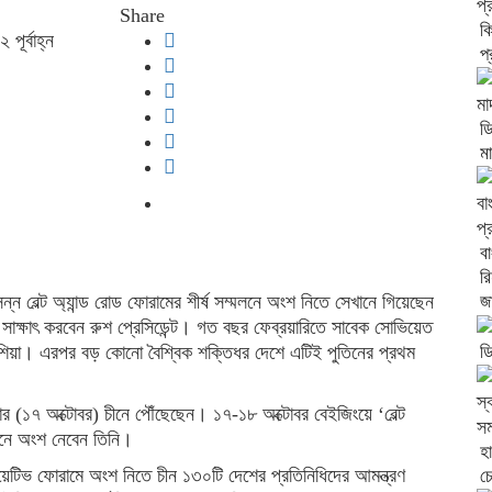
Share
ক
ূর্বাহ্ন
প
ডি
ম
ব
রি
জা
ন্ন বেল্ট অ্যান্ড রোড ফোরামের শীর্ষ সম্মলনে অংশ নিতে সেখানে গিয়েছেন
ঙ্গে সাক্ষাৎ করবেন রুশ প্রেসিডেন্ট। গত বছর ফেব্রয়ারিতে সাবেক সোভিয়েত
শিয়া। এরপর বড় কোনো বৈশ্বিক শক্তিধর দেশে এটিই পুতিনের প্রথম
ড
লবার (১৭ অক্টোবর) চীনে পৌঁছেছেন। ১৭-১৮ অক্টোবর বেইজিংয়ে ‘বেল্ট
েলনে অংশ নেবেন তিনি।
হ
শিয়েটিভ ফোরামে অংশ নিতে চীন ১৩০টি দেশের প্রতিনিধিদের আমন্ত্রণ
চ