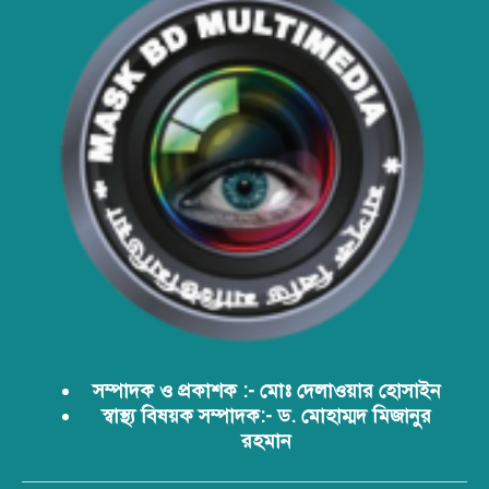
সার্বভৌমত্ব: এখনই দেশীয় ভ্যাকসিন
উৎপাদনে জাতীয় বিনিয়োগের সময়
আবারো ডিএনসি নোয়াখালী কর্তৃক
বিপুল পরিমান ইয়াবা ও গাঁজা উদ্ধার
ডিএনসি নোয়াখালী কর্তৃক বিপুল পরিমান
ইয়াবা উদ্ধার
ডিএনসি যশোর কর্তৃক ৩০ হাজার পিস
ইয়াবা উদ্ধার
সম্পাদক ও প্রকাশক :- মোঃ দেলাওয়ার হোসাইন
স্বাস্থ্য বিষয়ক সম্পাদক:- ড. মোহাম্মদ মিজানুর
রহমান
ডিএনসির অভিযানে দেশের ইতিহাসে
সর্ববৃহৎ শিশার চালান জব্দ